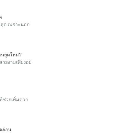
ด
ี่สุด เพราะนอก
้านยุคใหม่?
มสวยงามเพียงอย่
ี่ช่วยเพิ่มควา
ุดล่อน