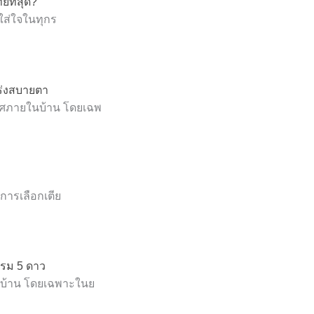
์ที่สุด?
มใส่ใจในทุกร
ปร่งสบายตา
กาศภายในบ้าน โดยเฉพ
่การเลือกเตีย
แรม 5 ดาว
องบ้าน โดยเฉพาะในย