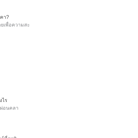
าคา?
่ายเพื่อความสะ
างไร
ึกผ่อนคลา