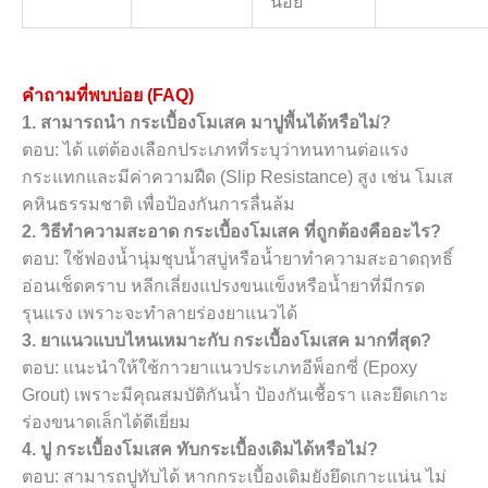
น้อย
คำถามที่พบบ่อย (FAQ)
1. สามารถนำ กระเบื้องโมเสค มาปูพื้นได้หรือไม่?
ตอบ: ได้ แต่ต้องเลือกประเภทที่ระบุว่าทนทานต่อแรง
กระแทกและมีค่าความฝืด (Slip Resistance) สูง เช่น โมเส
คหินธรรมชาติ เพื่อป้องกันการลื่นล้ม
2. วิธีทำความสะอาด กระเบื้องโมเสค ที่ถูกต้องคืออะไร?
ตอบ: ใช้ฟองน้ำนุ่มชุบน้ำสบู่หรือน้ำยาทำความสะอาดฤทธิ์
อ่อนเช็ดคราบ หลีกเลี่ยงแปรงขนแข็งหรือน้ำยาที่มีกรด
รุนแรง เพราะจะทำลายร่องยาแนวได้
3. ยาแนวแบบไหนเหมาะกับ กระเบื้องโมเสค มากที่สุด?
ตอบ: แนะนำให้ใช้กาวยาแนวประเภทอีพ็อกซี่ (Epoxy
Grout) เพราะมีคุณสมบัติกันน้ำ ป้องกันเชื้อรา และยึดเกาะ
ร่องขนาดเล็กได้ดีเยี่ยม
4. ปู กระเบื้องโมเสค ทับกระเบื้องเดิมได้หรือไม่?
ตอบ: สามารถปูทับได้ หากกระเบื้องเดิมยังยึดเกาะแน่น ไม่