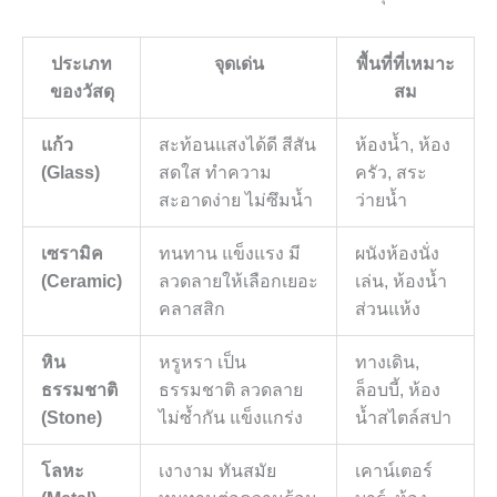
ประเภท
จุดเด่น
พื้นที่ที่เหมาะ
ของวัสดุ
สม
แก้ว
สะท้อนแสงได้ดี สีสัน
ห้องน้ำ
,
ห้อง
(
Glass)
สดใส ทำความ
ครัว
,
สระ
สะอาดง่าย ไม่ซึมน้ำ
ว่ายน้ำ
เซรามิค
ทนทาน แข็งแรง มี
ผนังห้องนั่ง
(
Ceramic)
ลวดลายให้เลือกเยอะ
เล่น
,
ห้องน้ำ
คลาสสิก
ส่วนแห้ง
หิน
หรูหรา เป็น
ทางเดิน
,
ธรรมชาติ
ธรรมชาติ ลวดลาย
ล็อบบี้
,
ห้อง
(
Stone)
ไม่ซ้ำกัน แข็งแกร่ง
น้ำสไตล์สปา
โลหะ
เงางาม ทันสมัย
เคาน์เตอร์