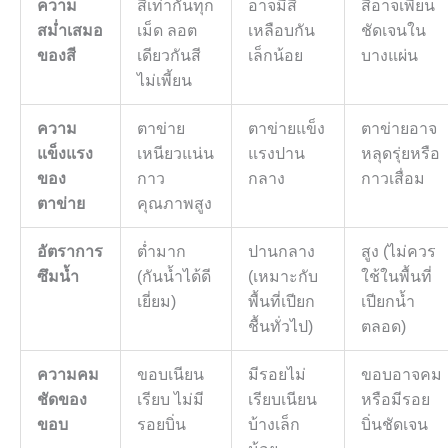
ความ
สีเท่ากันทุก
อาจมีสี
สีอาจเพี้ยน
สม่ำเสมอ
เม็ด ลอต
เหลือบกัน
ชัดเจนใน
ของสี
เดียวกันสี
เล็กน้อย
บางแผ่น
ไม่เพี้ยน
ความ
ตาข่าย
ตาข่ายแข็ง
ตาข่ายอาจ
แข็งแรง
เหนียวแน่น
แรงปาน
หลุดรุ่ยหรือ
ของ
กาว
กลาง
กาวเสื่อม
ตาข่าย
คุณภาพสูง
อัตราการ
ต่ำมาก
ปานกลาง
สูง (ไม่ควร
ซึมน้ำ
(กันน้ำได้ดี
(เหมาะกับ
ใช้ในพื้นที่
เยี่ยม)
พื้นที่เปียก
เปียกน้ำ
ชื้นทั่วไป)
ตลอด)
ความคม
ขอบเนียน
มีรอยไม่
ขอบอาจคม
ชัดของ
เรียบ ไม่มี
เรียบเนียน
หรือมีรอย
ขอบ
รอยบิ่น
บ้างเล็ก
บิ่นชัดเจน