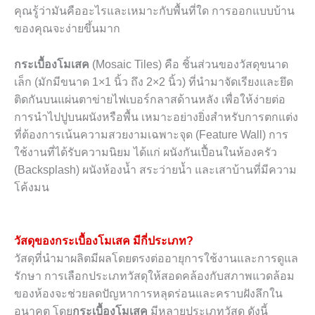
คุณรู้ว่ามันคืออะไรและเหมาะกับพื้นที่ใด การออกแบบบ้าน
ของคุณจะง่ายขึ้นมาก
กระเบื้องโมเสค
(Mosaic Tiles) คือ ชิ้นส่วนของวัสดุขนาด
เล็ก (มักมีขนาด 1×1 นิ้ว ถึง 2×2 นิ้ว) ที่นำมาจัดเรียงและยึด
ติดกันบนแผ่นตาข่ายไฟเบอร์กลาสด้านหลัง เพื่อให้ง่ายต่อ
การนำไปปูบนผนังหรือพื้น เหมาะอย่างยิ่งสำหรับการตกแต่ง
ที่ต้องการเน้นความสวยงามเฉพาะจุด (Feature Wall) การ
ใช้งานที่ได้รับความนิยม ได้แก่ ผนังกันเปื้อนในห้องครัว
(Backsplash) ผนังห้องน้ำ สระว่ายน้ำ และเสาบ้านที่มีความ
โค้งมน
วัสดุของกระเบื้องโมเสค มีกี่ประเภท?
วัสดุที่นำมาผลิตมีผลโดยตรงต่ออายุการใช้งานและการดูแล
รักษา การเลือกประเภทวัสดุให้สอดคล้องกับสภาพแวดล้อม
ของห้องจะช่วยลดปัญหาการหลุดร่อนและคราบฝังลึกใน
อนาคต โดย
กระเบื้องโมเสค
มีหลายประเภทวัสดุ ดังนี้