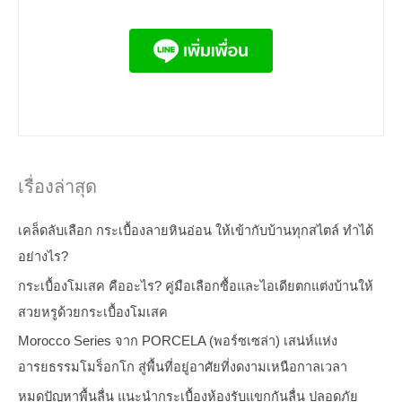
เรื่องล่าสุด
เคล็ดลับเลือก กระเบื้องลายหินอ่อน ให้เข้ากับบ้านทุกสไตล์ ทำได้
อย่างไร?
กระเบื้องโมเสค คืออะไร? คู่มือเลือกซื้อและไอเดียตกแต่งบ้านให้
สวยหรูด้วยกระเบื้องโมเสค
Morocco Series จาก PORCELA (พอร์ซเซล่า) เสน่ห์แห่ง
อารยธรรมโมร็อกโก สู่พื้นที่อยู่อาศัยที่งดงามเหนือกาลเวลา
หมดปัญหาพื้นลื่น แนะนำกระเบื้องห้องรับแขกกันลื่น ปลอดภัย