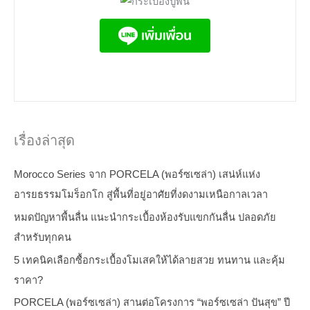
เรื่องล่าสุด
Morocco Series จาก PORCELA (พอร์ซเซล่า) เสน่ห์แห่ง
อารยธรรมโมร็อกโก สู่พื้นที่อยู่อาศัยที่งดงามเหนือกาลเวลา
หมดปัญหาพื้นลื่น แนะนำกระเบื้องห้องรับแขกกันลื่น ปลอดภัย
สำหรับทุกคน
5 เทคนิคเลือกซื้อกระเบื้องโมเสคให้ได้ลายสวย ทนทาน และคุ้ม
ราคา?
PORCELA (พอร์ซเซล่า) สานต่อโครงการ “พอร์ซเซล่า ปันสุข” ปี