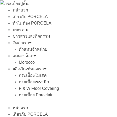
Skip
to
หน้าแรก
content
เกี่ยวกับ PORCELA
ทำไมต้อง PORCELA
บทความ
ข่าวสารและกิจกรรม
ติดต่อเรา
ตัวแทนจำหน่าย
แคตตาล็อก
Morocco
ผลิตภัณฑ์ของเรา
กระเบื้องโมเสค
กระเบื้องเซรามิก
F & W Floor Covering
กระเบื้อง Porcelain
หน้าแรก
เกี่ยวกับ PORCELA