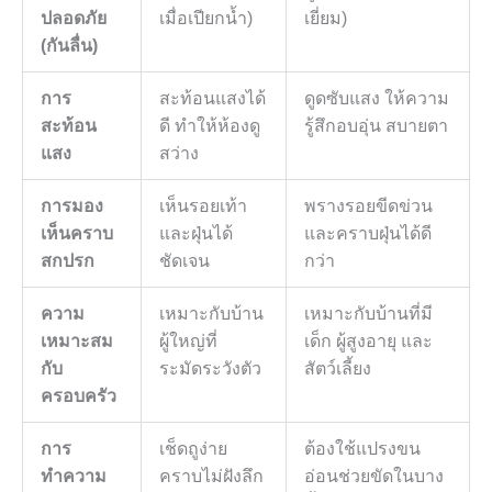
ปลอดภัย
เมื่อเปียกน้ำ)
เยี่ยม)
(กันลื่น)
การ
สะท้อนแสงได้
ดูดซับแสง ให้ความ
สะท้อน
ดี ทำให้ห้องดู
รู้สึกอบอุ่น สบายตา
แสง
สว่าง
การมอง
เห็นรอยเท้า
พรางรอยขีดข่วน
เห็นคราบ
และฝุ่นได้
และคราบฝุ่นได้ดี
สกปรก
ชัดเจน
กว่า
ความ
เหมาะกับบ้าน
เหมาะกับบ้านที่มี
เหมาะสม
ผู้ใหญ่ที่
เด็ก ผู้สูงอายุ และ
กับ
ระมัดระวังตัว
สัตว์เลี้ยง
ครอบครัว
การ
เช็ดถูง่าย
ต้องใช้แปรงขน
ทำความ
คราบไม่ฝังลึก
อ่อนช่วยขัดในบาง