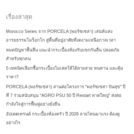
เรื่องล่าสุด
Morocco Series จาก PORCELA (พอร์ซเซล่า) เสน่ห์แห่ง
อารยธรรมโมร็อกโก สู่พื้นที่อยู่อาศัยที่งดงามเหนือกาลเวลา
หมดปัญหาพื้นลื่น แนะนำกระเบื้องห้องรับแขกกันลื่น ปลอดภัย
สำหรับทุกคน
5 เทคนิคเลือกซื้อกระเบื้องโมเสคให้ได้ลายสวย ทนทาน และคุ้ม
ราคา?
PORCELA (พอร์ซเซล่า) สานต่อโครงการ “พอร์ซเซล่า ปันสุข” ปี
ที่ 7 ร่วมสนับสนุน “AGRO PSU 50 ปี Restart หาดใหญ่” ส่งต่อ
กำลังใจสู่การฟื้นฟูอย่างยั่งยืน
อัปเดตเทรนด์ กระเบื้องห้องครัว ปี 2026 ลายไหนมาแรง ต้องดู
อย่างไร