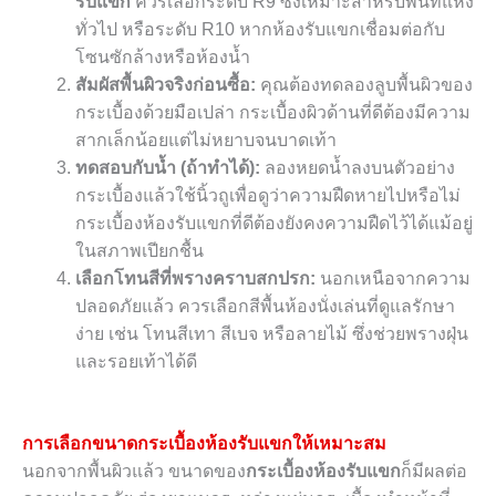
รับแขก
ควรเลือกระดับ R9 ซึ่งเหมาะสำหรับพื้นที่แห้ง
ทั่วไป หรือระดับ R10 หากห้องรับแขกเชื่อมต่อกับ
โซนซักล้างหรือห้องน้ำ
สัมผัสพื้นผิวจริงก่อนซื้อ:
คุณต้องทดลองลูบพื้นผิวของ
กระเบื้องด้วยมือเปล่า กระเบื้องผิวด้านที่ดีต้องมีความ
สากเล็กน้อยแต่ไม่หยาบจนบาดเท้า
ทดสอบกับน้ำ (ถ้าทำได้):
ลองหยดน้ำลงบนตัวอย่าง
กระเบื้องแล้วใช้นิ้วถูเพื่อดูว่าความฝืดหายไปหรือไม่
กระเบื้องห้องรับแขกที่ดีต้องยังคงความฝืดไว้ได้แม้อยู่
ในสภาพเปียกชื้น
เลือกโทนสีที่พรางคราบสกปรก:
นอกเหนือจากความ
ปลอดภัยแล้ว ควรเลือกสีพื้นห้องนั่งเล่นที่ดูแลรักษา
ง่าย เช่น โทนสีเทา สีเบจ หรือลายไม้ ซึ่งช่วยพรางฝุ่น
และรอยเท้าได้ดี
การเลือกขนาดกระเบื้องห้องรับแขกให้เหมาะสม
นอกจากพื้นผิวแล้ว ขนาดของ
กระเบื้องห้องรับแขก
ก็มีผลต่อ