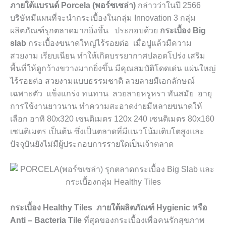
ภายใต้แบรนด์
Porcela
(พอร์ซเซล่า)
กล่าวว่าในปี
2566
บริษัทมีแผนที่จะนำกระเบื้องในกลุ่ม
Innovation 3
กลุ่ม
ผลิตภัณฑ์รุกตลาดมากยิ่งขึ้น ประกอบด้วย
กระเบื้อง
Big
slab
กระเบื้องขนาดใหญ่ไร้รอยต่อ เมื่อปูแล้วมีความ
สวยงาม เรียบเนียน ทำให้เกิดบรรยากาศปลอดโปร่ง เสริม
พื้นที่ให้ดูกว้างขวางมากยิ่งขึ้น มีคุณสมบัติโดดเด่น แผ่นใหญ่
ไร้รอยต่อ สวยงามแบบธรรมชาติ ลวยลายมีเอกลักษณ์
เฉพาะตัว แข็งแกร่ง ทนทาน ลวยลายหรูหรา ทันสมัย อายุ
การใช้งานยาวนาน ทำความสะอาดง่ายมีหลายขนาดให้
เลือก อาทิ 80
x
320 เซนติเมตร 120
x
240
เซนติเมตร
80
x
160
เซนติเมตร เป็นต้น ซึ่งเป็นตลาดที่มีแนวโน้มเติบโตสูงและ
ปัจจุบันยังไม่มีผู้ประกอบการรายใดเป็นเจ้าตลาด
กระเบื้อง
Healthy Tiles
ภายใต้ผลิตภัณฑ์
Hygienic
หรือ
Anti – Bacteria
Tile
ที่สุดของกระเบื้องเพื่อคนรักสุขภาพ