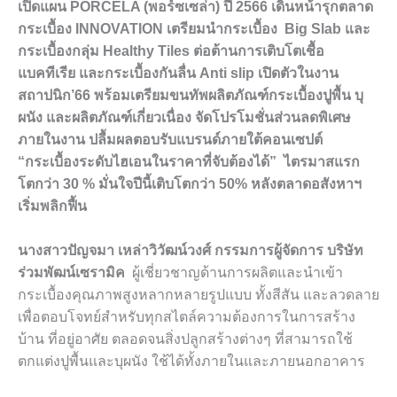
เปิดแผน
PORCELA (
พอร์ซเซล่า) ปี
2566
เดินหน้ารุกตลาด
กระเบื้อง
INNOVATION
เตรียมนำกระเบื้อง
Big Slab
และ
กระเบื้องกลุ่ม
Healthy Tiles
ต่อต้านการเติบโตเชื้อ
แบคทีเรีย และกระเบื้องกันลื่น
Anti slip
เปิดตัวในงาน
สถาปนิก
’66
พร้อมเตรียมขนทัพผลิตภัณฑ์กระเบื้องปูพื้น บุ
ผนัง และผลิตภัณฑ์เกี่ยวเนื่อง จัดโปรโมชั่นส่วนลดพิเศษ
ภายในงาน ปลื้มผลตอบรับแบรนด์ภายใต้คอนเซปต์
“กระเบื้องระดับไฮเอนในราคาที่จับต้องได้”
ไตรมาสแรก
โตกว่า
30 %
มั่นใจปีนี้เติบโตกว่า
50%
หลังตลาดอสังหาฯ
เริ่มพลิกฟื้น
นางสาวปัญจมา เหล่าวิวัฒน์วงศ์ กรรมการผู้จัดการ บริษัท
ร่วมพัฒน์เซรามิค
ผู้เชี่ยวชาญด้านการผลิตและนำเข้า
กระเบื้องคุณภาพสูงหลากหลายรูปแบบ ทั้งสีสัน และลวดลาย
เพื่อตอบโจทย์สำหรับทุกสไตล์ความต้องการในการสร้าง
บ้าน ที่อยู่อาศัย ตลอดจนสิ่งปลูกสร้างต่างๆ ที่สามารถใช้
ตกแต่งปูพื้นและบุผนัง ใช้ได้ทั้งภายในและภายนอกอาคาร