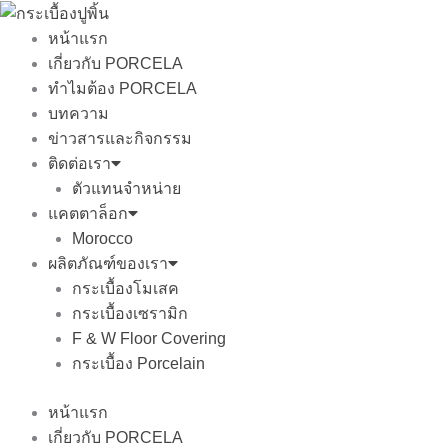
Skip
to
หน้าแรก
content
เกี่ยวกับ PORCELA
ทำไมต้อง PORCELA
บทความ
ข่าวสารและกิจกรรม
ติดต่อเรา
ตัวแทนจำหน่าย
แคตตาล็อก
Morocco
ผลิตภัณฑ์ของเรา
กระเบื้องโมเสค
กระเบื้องเซรามิก
F & W Floor Covering
กระเบื้อง Porcelain
หน้าแรก
เกี่ยวกับ PORCELA