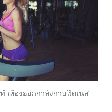
พื่อทำห้องออกกำลังกายฟิตเนส