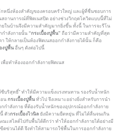
อีกหนึ่งห้องสำคัญของครอบครัวใหญ่ และผู้ที่ชื่นชอบการ
สถานการณ์ที่ฟิตเนสปิด อย่างช่วงวิกฤตโควิดแบบนี้ที่ไม่
นบ้านจึงมีความสำคัญมากยิ่งขึ้น ทั้งนี้ ในการจะรีโน
อกกำลังกายนั้น
“กระเบื้องปูพื้น”
ถือว่ามีความสำคัญที่สุด
า ให้กลายเป็นห้องฟิตเนสออกกำลังกายได้นั้น ก็คือ
องปูพื้น
อื่นๆ ดังต่อไปนี้
ีวีซีบริสุทธิ์” ทำให้มีความแข็งแรงทนทาน รองรับน้ำหนัก
มือน
กระเบื้องปูพื้น
ทั่วไป จึงเหมาะอย่างยิ่งสำหรับการนำ
อกกำลังกาย ที่ต้องรับน้ำหนักของอุปกรณ์ออกกำลังกาย
้ ตัว
กระเบื้องไวนิล
ยังมีความยืดหยุ่น ที่ไม่ได้ลื่นจนเกิน
กษณะสไลด์ไปกับพื้นได้ดีกว่า ทำให้ออกกำลังกายได้อย่างมี
ีดข่วนได้ดี จึงทำให้สามารถใช้พื้นในการออกกำลังกาย