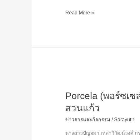
สู้
ภัย
Read More »
โค
วิด-19”
ปี
ที่2
Porcela
(พอร์ซ
Porcela (พอร์ซเซล่า)
เซ
ล่า)
สวนแก้ว
ปัน
สุข
ข่าวสารและกิจกรรม
/
Sarayut.r
สู้
ภัย
นางสาวปัญจมา เหล่าวิวัฒน์วงศ์ กร