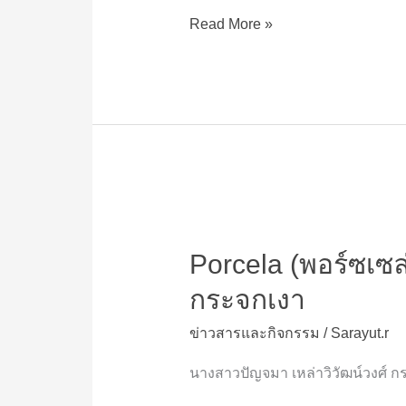
โค
วิด-19
Read More »
ต่อ
เนื่อง
เป็น
ปี
ที่
2
มูลนิธิ
วัด
Porcela
สวน
(พอร์ซ
แก้ว
Porcela (พอร์ซเซล่า
เซ
ล่า)
กระจกเงา
ปัน
สุข
ข่าวสารและกิจกรรม
/
Sarayut.r
สู้
ภัย
นางสาวปัญจมา เหล่าวิวัฒน์วงศ์ กร
โค