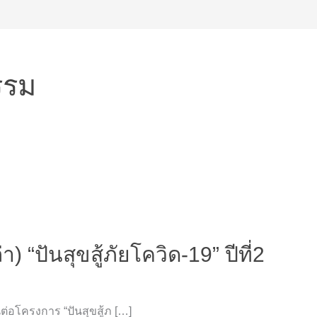
รรม
) “ปันสุขสู้ภัยโควิด-19” ปีที่2
ต่อโครงการ “ปันสุขสู้ภ […]