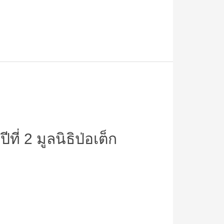
ที่ 2 มูลนิธิป่อเต็ก