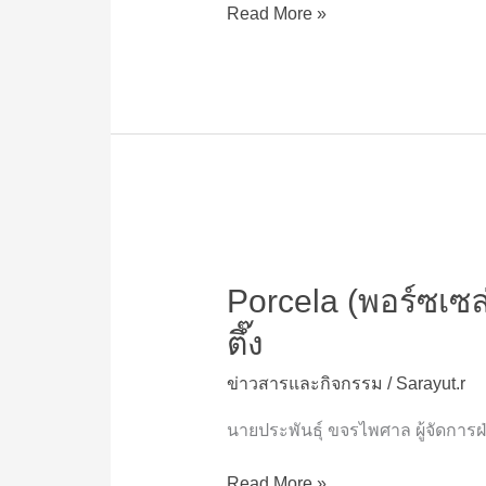
วิด-19
Read More »
ต่อ
เนื่อง
เป็น
ปี
ที่2
มูลนิธิ
กระจกเงา
Porcela
(พอร์ซ
Porcela (พอร์ซเซล่า)
เซ
ล่า)
ตึ๊ง
ปัน
สุข
ข่าวสารและกิจกรรม
/
Sarayut.r
สู้
ภัย
นายประพันธุ์ ขจรไพศาล ผู้จัดการ
โค
วิด-19
Read More »