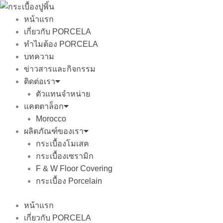
Skip
to
หน้าแรก
content
เกี่ยวกับ PORCELA
ทำไมต้อง PORCELA
บทความ
ข่าวสารและกิจกรรม
ติดต่อเรา
ตัวแทนจำหน่าย
แคตตาล็อก
Morocco
ผลิตภัณฑ์ของเรา
กระเบื้องโมเสค
กระเบื้องเซรามิก
F & W Floor Covering
กระเบื้อง Porcelain
หน้าแรก
เกี่ยวกับ PORCELA