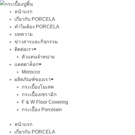
Skip
to
หน้าแรก
content
เกี่ยวกับ PORCELA
ทำไมต้อง PORCELA
บทความ
ข่าวสารและกิจกรรม
ติดต่อเรา
ตัวแทนจำหน่าย
แคตตาล็อก
Morocco
ผลิตภัณฑ์ของเรา
กระเบื้องโมเสค
กระเบื้องเซรามิก
F & W Floor Covering
กระเบื้อง Porcelain
หน้าแรก
เกี่ยวกับ PORCELA