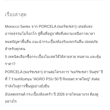
เรื่องล่าสุด
Morocco Series จาก PORCELA (พอร์ซเซล่า) เสน่ห์แห่ง
อารยธรรมโมร็อกโก สู่พื้นที่อยู่อาศัยที่งดงามเหนือกาลเวลา
หมดปัญหาพื้นลื่น แนะนำกระเบื้องห้องรับแขกกันลื่น ปลอดภัย
สำหรับทุกคน
5 เทคนิคเลือกซื้อกระเบื้องโมเสคให้ได้ลายสวย ทนทาน และคุ้ม
ราคา?
PORCELA (พอร์ซเซล่า) สานต่อโครงการ “พอร์ซเซล่า ปันสุข” ปี
ที่ 7 ร่วมสนับสนุน “AGRO PSU 50 ปี Restart หาดใหญ่” ส่งต่อ
กำลังใจสู่การฟื้นฟูอย่างยั่งยืน
อัปเดตเทรนด์ กระเบื้องห้องครัว ปี 2026 ลายไหนมาแรง ต้องดู
อย่างไร