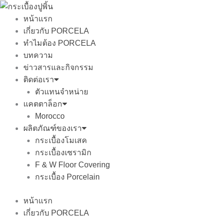
Skip
to
หน้าแรก
content
เกี่ยวกับ PORCELA
ทำไมต้อง PORCELA
บทความ
ข่าวสารและกิจกรรม
ติดต่อเรา
ตัวแทนจำหน่าย
แคตตาล็อก
Morocco
ผลิตภัณฑ์ของเรา
กระเบื้องโมเสค
กระเบื้องเซรามิก
F & W Floor Covering
กระเบื้อง Porcelain
หน้าแรก
เกี่ยวกับ PORCELA