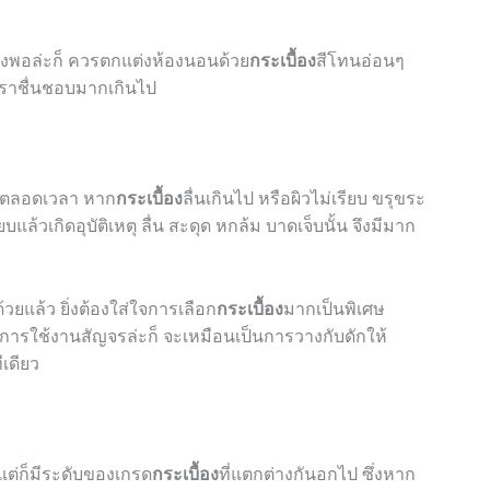
ียงพอล่ะก็ ควรตกแต่งห้องนอนด้วย
กระเบื้อง
สีโทนอ่อนๆ
เราชื่นชอบมากเกินไป
ัสตลอดเวลา หาก
กระเบื้อง
ลื่นเกินไป หรือผิวไม่เรียบ ขรุขระ
้วเกิดอุบัติเหตุ ลื่น สะดุด หกล้ม บาดเจ็บนั้น จึงมีมาก
ุด้วยแล้ว ยิ่งต้องใส่ใจการเลือก
กระเบื้อง
มากเป็นพิเศษ
การใช้งานสัญจรล่ะก็ จะเหมือนเป็นการวางกับดักให้
ีเดียว
 แต่ก็มีระดับของเกรด
กระเบื้อง
ที่แตกต่างกันอกไป ซึ่งหาก