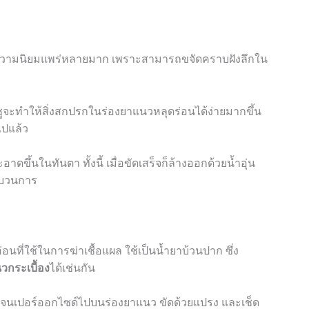
บความนิยมแพร่หลายมาก เพราะสามารถขจัดคราบฝังลึกใน
ูจะทำให้สิ่งสกปรกในร่องยาแนวหลุดร่อนได้ง่ายมากขึ้น
ไปแล้ว
าดขึ้นในทันตา ทั้งนี้ เมื่อขัดเสร็จก็ล้างออกด้วยน้ำอุ่น
ระบวนการ
อนที่ใช้ในการฆ่าเชื้อแผล ใช้เป็นน้ำยาบ้วนปาก ซึ่ง
วกระเบื้อง
ได้เช่นกัน
โดรเจนเปอร์ออกไซด์ไปบนร่องยาแนว ขัดด้วยแปรง และเช็ด