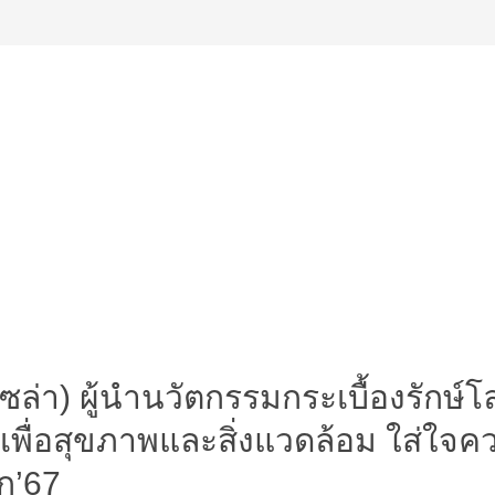
่า) ผู้นำนวัตกรรมกระเบื้องรักษ์โ
เพื่อสุขภาพและสิ่งแวดล้อม ใส่ใจค
ก’67