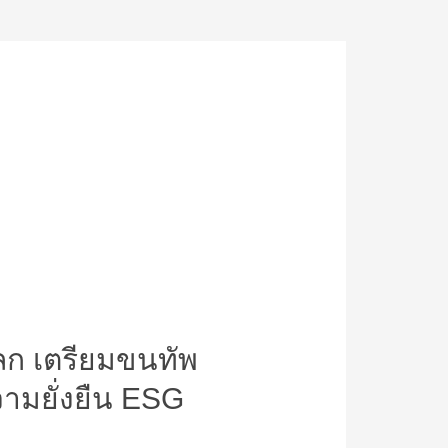
ลก เตรียมขนทัพ
วามยั่งยืน ESG