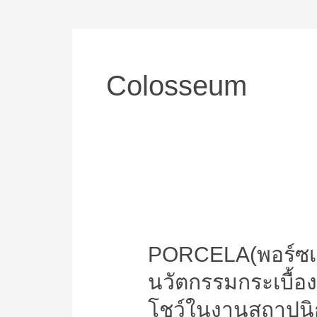
Colosseum
PORCELA(พอร์ซ
เซ
PORCELA(พอร์ซเซล
ล่า)
ผู้นำ
นวัตกรรมกระเบื้อง
นวัตกรรม
กระเบื้อง
โชว์ในงานสถาปนิ