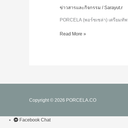
รักษ์
ข่าวสารและกิจกรรม
/
Sarayut.r
โลก
เตรียม
PORCELA (พอร์ซเซล่า) เตรียมทัพน
ขน
ทัพ
Read More »
นวัตกรรม
กระเบื้อง
เพื่อ
สุขภาพ
และ
สิ่ง
แวดล้อม
ใส่ใจ
ความ
Copyright © 2026
PORCELA.CO
ยั่งยืน
ESG
โชว์
Facebook Chat
ใน