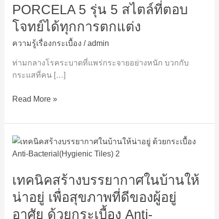
5
PORCELA 5 รุ่น 5 สไตล์ที่ตอบ
รุ่น
โจทย์ได้ทุกการตกแต่ง
5
สไตล์
ความรู้เรื่องกระเบื้อง
/
admin
ที่
ท่ามกลางโรคระบาดที่แพร่กระจายอย่างหนัก บวกกับ
ตอบ
กระแสที่คน […]
โจทย์
ได้
Read More »
ทุก
การ
ตกแต่ง
เทคนิค
สร้าง
บรรยากาศ
เทคนิคสร้างบรรยากาศในบ้านให้
ใน
บ้าน
น่าอยู่ เพื่อสุขภาพที่ดีของผู้อยู่
ให้
อาศัย ด้วยกระเบื้อง Anti-
น่า