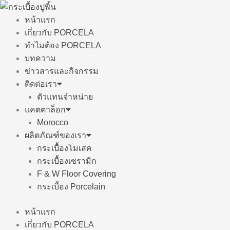
Skip
to
หน้าแรก
content
เกี่ยวกับ PORCELA
ทำไมต้อง PORCELA
บทความ
ข่าวสารและกิจกรรม
ติดต่อเรา
ตัวแทนจำหน่าย
แคตตาล็อก
Morocco
ผลิตภัณฑ์ของเรา
กระเบื้องโมเสค
กระเบื้องเซรามิก
F & W Floor Covering
กระเบื้อง Porcelain
หน้าแรก
เกี่ยวกับ PORCELA