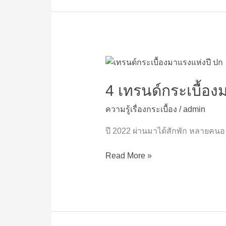
4
เท
รนด์
4 เทรนด์กระเบื้องม
กระเบื้อง
ความรู้เรื่องกระเบื้อง
/
admin
มา
แรง
ปี 2022 ผ่านมาได้สักพัก หลายคนอ
แห่ง
ปี
Read More »
2022
ที่
ใคร
ๆ
ก็
เฝ้า