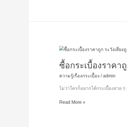
ไหน
ดี
ซื้อ
กระเบื้อง
ราคา
ซื้อกระเบื้องราคาถู
ถูก
ความรู้เรื่องกระเบื้อง
/
admin
ระวัง
เสี่ยง
ไม่ว่าใครก็อยากได้กระเบื้องสวย 
ถูก
กับ
Read More »
ดัก
ปัญหา
เหล่า
นี้