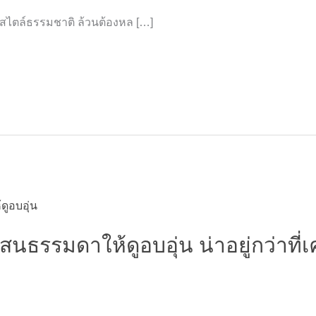
นสไตล์ธรรมชาติ ล้วนต้องหล […]
สนธรรมดาให้ดูอบอุ่น น่าอยู่กว่าที่เ