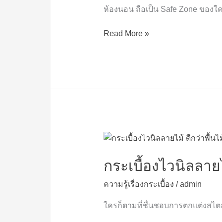
ดู
ห้องนอน ถือเป็น Safe Zone ของใคร
อบอุ่น
น่า
Read More »
อยู่
กว่า
ที่
เคย
ด้วย
กระเบื้อง
โทน
ลายไม้
กระเบื้อง
ไว
นิล
กระเบื้องไวนิลลายไ
ลายไม้
ความรู้เรื่องกระเบื้อง
/
admin
ดี
กว่า
ใครก็ตามที่ชื่นชอบการตกแต่งสไต
พื้น