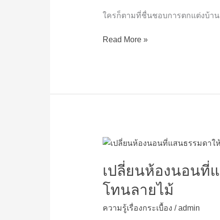
ทำไม
ต้อง
ใครก็ตามที่ชื่นชอบการตกแต่งบ้า
กระเบื้อง
SPC
Read More »
แบรนด์
PORCELA
เปลี่ยน
ห้อง
นอน
เปลี่ยนห้องนอนที่แ
ที่
โทนลายไม้
แสน
ธรรมดา
ความรู้เรื่องกระเบื้อง
/
admin
ให้