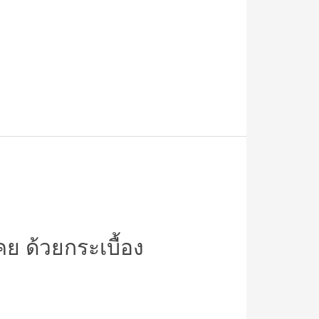
คย ด้วยกระเบื้อง