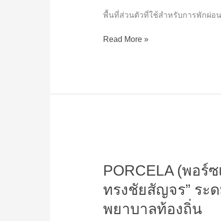
ห้อง
นอน
พื้นที่ส่วนตัวที่ใช้สำหรับการพักผ่อน
ยอด
นิยม
Read More »
แบบ
ไหน
ตอบ
โจทย์
ที่สุด?
PORCELA
(พอร์ซ
PORCELA (พอร์ซเซล
เซ
ล่า)
ทรงชัยสัญจร” ระดม
ร่วม
ส่ง
พยาบาลท้องถิ่น
ต่อ