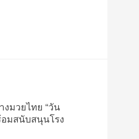
้างมวยไทย “วัน
ร้อมสนับสนุนโรง