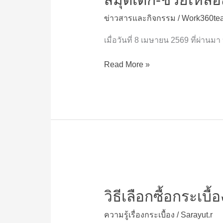
“โครง
สนับสนุน
ข่าวสารและกิจกรรม
/
Work360te
กา
โรง
รพ
พยาบาล
เมื่อวันที่ 8 เมษายน 2569 ที่ผ่านมา
อร์ซ
ท้อง
เซ
ถิ่น
Read More »
ล่า
ปัน
สุข
ปี
ที่
7”
มอบ
กระเบื้อง
วิธี
และ
เลือก
ปัจจัย
วิธีเลือกซื้อกระเบื
ซื้อ
รวม
กระเบื้อง
กว่า
ความรู้เรื่องกระเบื้อง
/
Sarayut.r
กัน
1.5