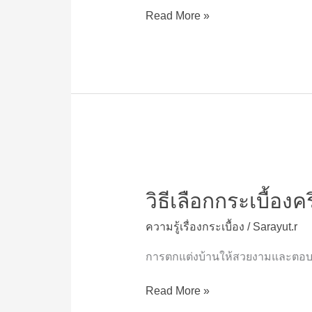
กระเบื้อง
Read More »
แกรนิต
โต้
ลายไม้
ก่อน
ซื้อ
วิธี
เลือก
วิธีเลือกกระเบื้อง
กระเบื้อง
คริสตัล
ความรู้เรื่องกระเบื้อง
/
Sarayut.r
โม
เสค
การตกแต่งบ้านให้สวยงามและตอบโ
ให้
เหมาะ
Read More »
สม