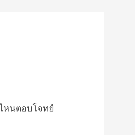
บบไหนตอบโจทย์