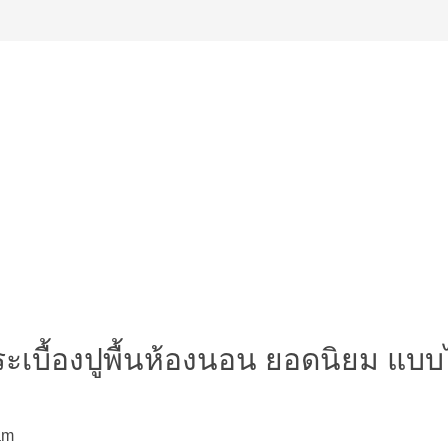
กระเบื้องปูพื้นห้องนอน ยอดนิยม แ
am