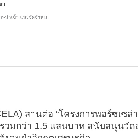
am
ผลิต-นำเข้า และจัดจำหน
LA) สานต่อ “โครงการพอร์ซเซล่า ป
ัยรวมกว่า 1.5 แสนบาท สนับสนุนวัด
อสังคมฝ่าวิกฤตเศรษฐกิจ