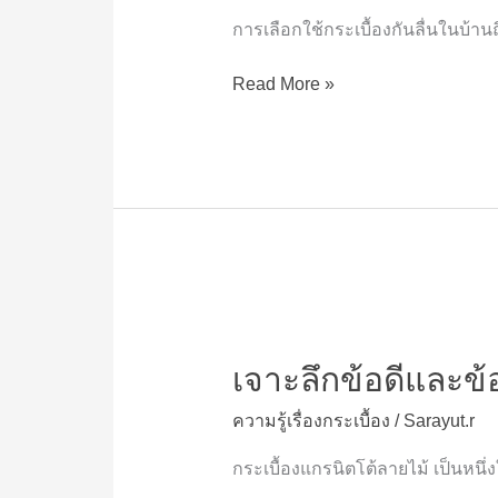
ลื่น
แสน
การเลือกใช้กระเบื้องกันลื่นในบ้านถ
ให้
บาท
เหมาะ
สนับสนุน
Read More »
กับ
วัด
ทุก
สวน
พื้นที่
แก้ว
ใน
สร้าง
บ้าน
ห้อง
สมุด
เด็ก-
ช่วย
เจาะ
เหลือ
ลึก
สังคม
เจาะลึกข้อดีและข้
ข้อดี
ฝ่า
และ
วิกฤต
ความรู้เรื่องกระเบื้อง
/
Sarayut.r
ข้อ
เศรษฐกิจ
เสีย
กระเบื้องแกรนิตโต้ลายไม้ เป็นหนึ่
ของ