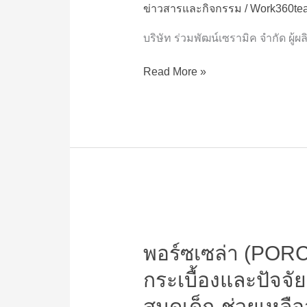
ข่าวสารและกิจกรรม
/
Work360te
พลัง
น้ำใจ
บริษัท ร่วมพัฒน์เซรามิค จำกัด ผู้
ผ่าน
ศึก
Read More »
ช้าง
มวยไทย
“วัน
ทรง
ชัย
สัญจร”
ระดม
ทุน
พอร์ซ
ช่วย
เซ
ผู้
พอร์ซเซล่า (PORCE
ล่า
สูง
(PORCELA)
อายุ–
กระเบื้องและปัจจ
สาน
ทหารผ่านศึก
ต่อ
สมุดเด็ก-ช่วยเหลื
พร้อม