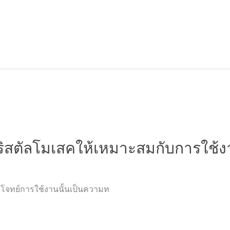
คริสตัลโมเสคให้เหมาะสมกับการใช้งาน
จทย์การใช้งานนั้นเป็นความท