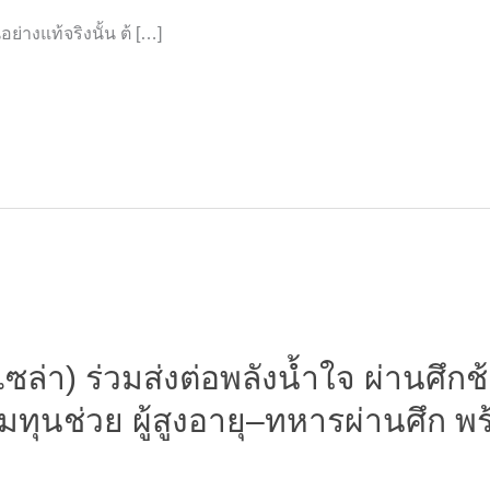
อย่างแท้จริงนั้น ต้ […]
่า) ร่วมส่งต่อพลังน้ำใจ ผ่านศึกช
ทุนช่วย ผู้สูงอายุ–ทหารผ่านศึก พ