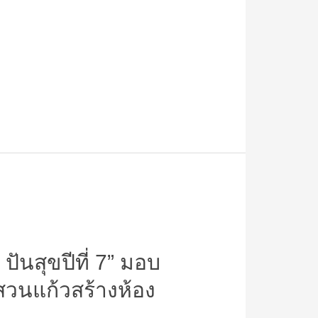
ันสุขปีที่ 7” มอบ
สวนแก้วสร้างห้อง