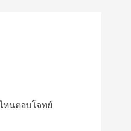
บบไหนตอบโจทย์