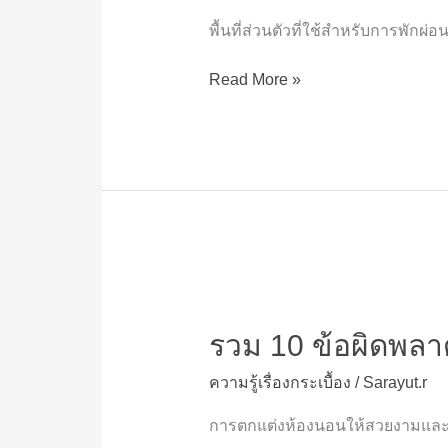
ห้อง
นอน
พื้นที่ส่วนตัวที่ใช้สำหรับการพักผ่อน
ยอด
นิยม
Read More »
แบบ
ไหน
ตอบ
โจทย์
ที่สุด?
รวม
10
รวม 10 ข้อผิดพลาด
ข้อ
ผิด
ความรู้เรื่องกระเบื้อง
/
Sarayut.r
พลาด
ใน
การตกแต่งห้องนอนให้สวยงามและน่า
การ