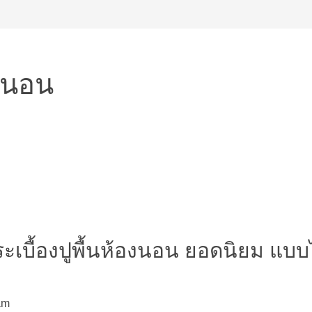
องนอน
กระเบื้องปูพื้นห้องนอน ยอดนิยม แ
am