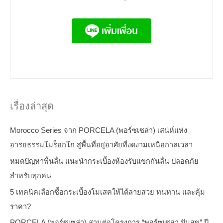
เรื่องล่าสุด
Morocco Series จาก PORCELA (พอร์ซเซล่า) เสน่ห์แห่ง
อารยธรรมโมร็อกโก สู่พื้นที่อยู่อาศัยที่งดงามเหนือกาลเวลา
หมดปัญหาพื้นลื่น แนะนำกระเบื้องห้องรับแขกกันลื่น ปลอดภัย
สำหรับทุกคน
5 เทคนิคเลือกซื้อกระเบื้องโมเสคให้ได้ลายสวย ทนทาน และคุ้ม
ราคา?
PORCELA (พอร์ซเซล่า) สานต่อโครงการ “พอร์ซเซล่า ปันสุข” ปี