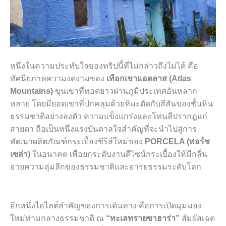
หนึ่งในความประทับใจของทริปนี้ที่ไม่กล่าวถึงไม่ได้ คือ
ทัศนียภาพความงดงามของ
เทือกเขาแอตลาส (Atlas
Mountains)
ขุนเขาที่ทอดยาวผ่านภูมิประเทศอันหลาก
หลาย โดยมียอดเขาที่ปกคลุมด้วยหิมะตัดกับสีสันของชั้นหิน
ธรรมชาติอย่างลงตัว ความแข็งแกร่งและโทนสีปรากฎแก่
สายตา ถือเป็นหนึ่งแรงบันดาลใจสำคัญที่จะนำไปสู่การ
พัฒนาผลิตภัณฑ์กระเบื้องซีรีส์ใหม่ของ
PORCELA (พอร์ซ
เซล่า)
ในอนาคต เพื่อยกระดับงานดีไซน์กระเบื้องให้มีกลิ่น
อายความลุ่มลึกของธรรมชาติและอารยธรรมระดับโลก
อีกหนึ่งไฮไลต์สำคัญของการเดินทาง คือการเปิดมุมมอง
ใหม่ท่ามกลางธรรมชาติ ณ
“ทะเลทรายซาฮาร่า”
สัมผัสเฉด