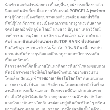
นำเข้า และจัดจำหน่ายกระเบื้องปูพื้น-บุผนัง กระเบื้องยางไว
นิลและสินค้าเกี่ยวเนื่อง ภายใต้แบรนด์
PORCELA (พอร์ซเซ
ล่า)
ผู้นำกระเบื้องเพื่อสุขภาพและสิ่งแวดล้อม ตอกย้ำวิสัย
ทัศน์ผู้นำนวัตกรรมกระเบื้องคุณภาพมาตรฐานระดับสากล
จัดทริปสุดเอ็กซ์คลูซีฟ โดยมี นางสาว ปัญจมา เหล่าวิวัฒน์
วงศ์ กรรมการผู้จัดการ บริษัท ร่วมพัฒน์เซรามิค จำกัด นำ
ทัพร้านค้า
ตัวแทนจำหน่ายระดับ TOP RANK ทั่วประเทศ
บินลัดฟ้าสู่ราชอาณาจักรโมร็อกโก 9 วัน 6 คืน เพื่อกระชับ
ความสัมพันธ์ทางธุรกิจและศึกษาดูงานสถาปัตยกรรมอัน
เป็นเอกลักษณ์
กิจกรรมครั้งนี้จัดขึ้นภายใต้แนวคิดการคืนกำไรและขอบคุณ
พันธมิตรทางธุรกิจที่เติบโตเคียงข้างกันมาอย่างยาวนาน
โดยเลือกปักหมุดที่
“ราชอาณาจักรโมร็อกโก”
ดินแดนแห่ง
อารยธรรมมัวร์อันเก่าแก่ ซึ่งมีความโดดเด่นอย่างยิ่งในเรื่อง
งานศิลปะกระเบื้องและสถาปัตยกรรมที่มีเอกลักษณ์เฉพาะ
ตัว เพื่อให้คู่ค้าได้สัมผัสกับรากฐานของงานดีไซน์ระดับโลก
และนำแรงบันดาลใจกลับมาต่อยอดสู่ผลิตภัณฑ์ใหม่ ๆ พร้อม
ยกระดับงานออกแบบและการตกแต่งที่อยู่อาศัย ทั้งในด้าน