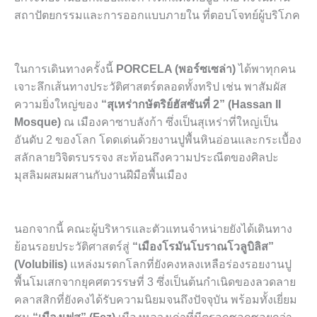
สถาปัตยกรรมและการออกแบบภายใน ที่ตอบโจทย์ผู้บริโภค
ในการเดินทางครั้งนี้
PORCELA (พอร์ซเซล่า)
ได้พาทุกคน
เจาะลึกเส้นทางประวัติศาสตร์ตลอดทั้งทริป เช่น พาสัมผัส
ความยิ่งใหญ่ของ
“สุเหร่ากษัตริย์ฮัสซันที่ 2” (Hassan II
Mosque)
ณ เมืองคาซาบลังก้า ซึ่งเป็นสุเหร่าที่ใหญ่เป็น
อันดับ 2 ของโลก โดดเด่นด้วยงานปูพื้นหินอ่อนและกระเบื้อง
สลักลายวิจิตรบรรจง สะท้อนถึงความประณีตของศิลปะ
มุสลิมผสมผสานกับงานฝีมือพื้นเมือง
นอกจากนี้ คณะผู้บริหารและตัวแทนจำหน่ายยังได้เดินทาง
ย้อนรอยประวัติศาสตร์สู่
“เมืองโรมันโบราณโวลูบิลิส”
(Volubilis)
แหล่งมรดกโลกที่ยังคงหลงเหลือร่องรอยงานปู
พื้นโมเสกจากยุคศตวรรษที่ 3 ซึ่งเป็นต้นกำเนิดของลวดลาย
คลาสสิกที่ยังคงได้รับความนิยมจนถึงปัจจุบัน พร้อมทั้งเยี่ยม