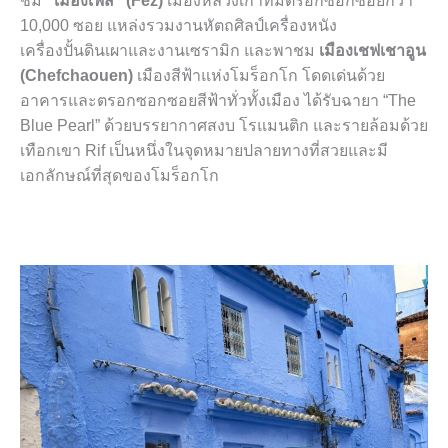
ชม
“เมืองเฟส” (Fez)
เมืองหลวงเก่าที่มีตรอกซอกซอยกว่า
10,000 ซอย แหล่งรวมงานหัตถศิลป์เครื่องหนัง
เครื่องปั้นดินเผาและงานเซรามิก และพาชม
เมืองเชฟเชาอูน
(Chefchaouen)
เมืองสีฟ้าแห่งโมร็อกโก โดดเด่นด้วย
อาคารและตรอกซอกซอยสีฟ้าทั่วทั้งเมือง ได้รับฉายา “The
Blue Pearl” ด้วยบรรยากาศสงบ โรแมนติก และรายล้อมด้วย
เทือกเขา Rif เป็นหนึ่งในจุดหมายปลายทางที่สวยและมี
เอกลักษณ์ที่สุดของโมร็อกโก