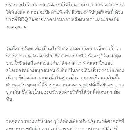
ประกายไปด้วยความอัศจรรย์ใจในความงดงามของสิ่งมีชีวิต
ใต้ท้องทะเล ก่อนจะปิดท้ายวันที่หนึ่งของทริปสุดพิเศษนี้ ด้วย
ปาร์ตี้ BBQ ริมชายหาด ท่ามกลางเสียงหัวเราะและรอยยิ้ม
ของทุกคน
วันที่สอง ยังคงเต็มเปี่ยมไปด้วยความสนุกสนานที่สวนน้ำวา
นา นาวา แหล่งท่องเที่ยวชื่อดังของหัวหิน น้อง ๆ ได้สวมชุด
ว่ายน้ำพิเศษที่เหมาะสมกับหลักศาสนา ร่วมเล่นน้ำและ
สไลเดอร์อย่างสนุกสนาน ซึ่งถือเป็นการเติมเต็มความฝันของ
เด็ก ๆ ที่ต่างก็อยากเล่นน้ำในสวนน้ำมานานแล้ว และในมื้อ
ค่ำของวัน ทุกคนได้รับประทานอาหารบุฟเฟต์เนื้อย่างฮาลาล
ร่วมกัน ซึ่งถือเป็นของขวัญส่งท้ายที่ทำให้วันนี้พิเศษมากยิ่ง
ขึ้น
วันสุดท้ายของทริป น้อง ๆ ได้ท่องเที่ยวเรียนรู้ประวัติศาสตร์ที่
อุทยานราชภักดิ์ และร่วมกิจกรรม “วาดภาพระบายฝัน” ที่