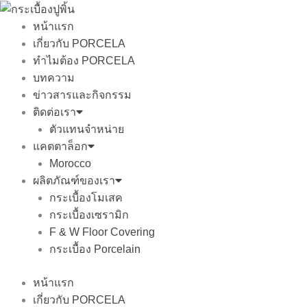
Skip
to
หน้าแรก
content
เกี่ยวกับ PORCELA
ทำไมต้อง PORCELA
บทความ
ข่าวสารและกิจกรรม
ติดต่อเรา
ตัวแทนจำหน่าย
แคตตาล็อก
Morocco
ผลิตภัณฑ์ของเรา
กระเบื้องโมเสค
กระเบื้องเซรามิก
F & W Floor Covering
กระเบื้อง Porcelain
หน้าแรก
เกี่ยวกับ PORCELA