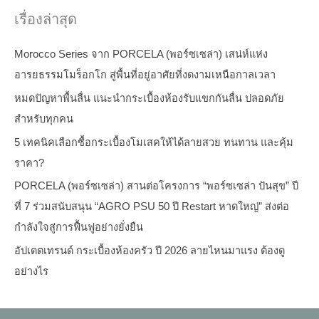
เรื่องล่าสุด
Morocco Series จาก PORCELA (พอร์ซเซล่า) เสน่ห์แห่ง
อารยธรรมโมร็อกโก สู่พื้นที่อยู่อาศัยที่งดงามเหนือกาลเวลา
หมดปัญหาพื้นลื่น แนะนำกระเบื้องห้องรับแขกกันลื่น ปลอดภัย
สำหรับทุกคน
5 เทคนิคเลือกซื้อกระเบื้องโมเสคให้ได้ลายสวย ทนทาน และคุ้ม
ราคา?
PORCELA (พอร์ซเซล่า) สานต่อโครงการ “พอร์ซเซล่า ปันสุข” ปี
ที่ 7 ร่วมสนับสนุน “AGRO PSU 50 ปี Restart หาดใหญ่” ส่งต่อ
กำลังใจสู่การฟื้นฟูอย่างยั่งยืน
อัปเดตเทรนด์ กระเบื้องห้องครัว ปี 2026 ลายไหนมาแรง ต้องดู
อย่างไร