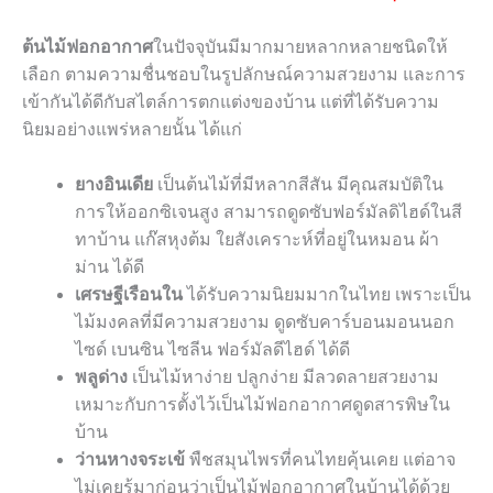
ต้นไม้ฟอกอากาศ
ในปัจจุบันมีมากมายหลากหลายชนิดให้
เลือก ตามความชื่นชอบในรูปลักษณ์ความสวยงาม และการ
เข้ากันได้ดีกับสไตล์การตกแต่งของบ้าน แต่ที่ได้รับความ
นิยมอย่างแพร่หลายนั้น ได้แก่
ยางอินเดีย
เป็นต้นไม้ที่มีหลากสีสัน มีคุณสมบัติใน
การให้ออกซิเจนสูง สามารถดูดซับฟอร์มัลดิไฮด์ในสี
ทาบ้าน แก๊สหุงต้ม ใยสังเคราะห์ที่อยู่ในหมอน ผ้า
ม่าน ได้ดี
เศรษฐีเรือนใน
ได้รับความนิยมมากในไทย เพราะเป็น
ไม้มงคลที่มีความสวยงาม ดูดซับคาร์บอนมอนนอก
ไซด์ เบนซิน ไซลีน ฟอร์มัลดีไฮด์ ได้ดี
พลูด่าง
เป็นไม้หาง่าย ปลูกง่าย มีลวดลายสวยงาม
เหมาะกับการตั้งไว้เป็นไม้ฟอกอากาศดูดสารพิษใน
บ้าน
ว่านหางจระเข้
พืชสมุนไพรที่คนไทยคุ้นเคย แต่อาจ
ไม่เคยรู้มาก่อนว่าเป็นไม้ฟอกอากาศในบ้านได้ด้วย