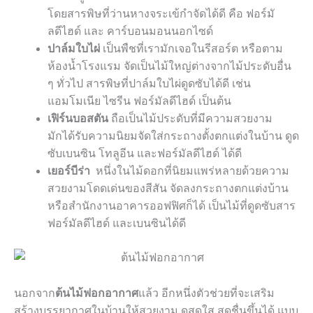
โดยสารพิษที่ว่านหางจระเข้กำจัดได้ดี คือ ฟอร์มั
ลดีไฮด์ และ คาร์บอนมอนนอกไซด์
ปาล์มใบไผ่
เป็นพืชที่เรามักเจอในรีสอร์ต หรือตาม
ห้องน้ำโรงแรม จัดเป็นไม้ใหญ่ต่างจากไม้ประดับอื่น
ๆ ทั่วไป สารพิษที่ปาล์มใบไผ่ดูดซับได้ดี เช่น
แอมโมเนีย ไซรีน ฟอร์มัลดีไฮด์ เป็นต้น
เฟิร์นบอสตัน
ถือเป็นไม้ประดับที่มีความสวยงาม
มักได้รับความนิยมจัดใส่กระถางตั้งตกแต่งในบ้าน ดูด
ซับเบนซิน โทลูอีน และฟอร์มัลดีไฮด์ ได้ดี
เยอร์บีร่า
หนึ่งในไม้ดอกที่นิยมแพร่หลายด้วยความ
สวยงามโดดเด่นของสีสัน จัดลงกระถางตกแต่งบ้าน
หรือสำนักงานอาคารออฟฟิศก็ได้ เป็นไม้ที่ดูดซับสาร
ฟอร์มัลดีไฮด์ และเบนซินได้ดี
นอกจาก
ต้นไม้ฟอกอากาศ
แล้ว อีกหนึ่งตัวช่วยที่จะเสริม
สร้างบรรยากาศในบ้านให้สวยงาม ดูสดใส สดชื่นขึ้นได้ แบบ