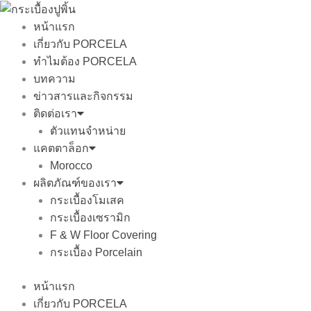
Skip
to
หน้าแรก
content
เกี่ยวกับ PORCELA
ทำไมต้อง PORCELA
บทความ
ข่าวสารและกิจกรรม
ติดต่อเรา
ตัวแทนจำหน่าย
แคตตาล็อก
Morocco
ผลิตภัณฑ์ของเรา
กระเบื้องโมเสค
กระเบื้องเซรามิก
F & W Floor Covering
กระเบื้อง Porcelain
หน้าแรก
เกี่ยวกับ PORCELA