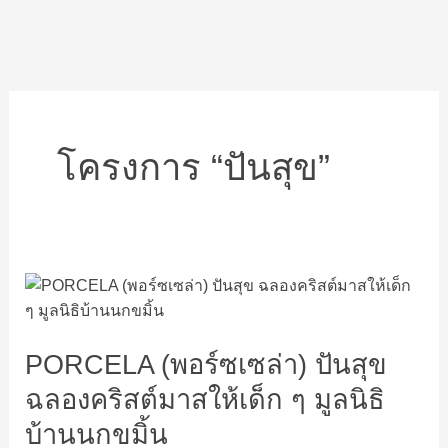
โครงการ “ปันสุข”
PORCELA
(พอร์ซ
เซ
PORCELA (พอร์ซเซล่า) ปันสุข
ล่า)
ปัน
ฉลองคริสต์มาสให้เด็ก ๆ มูลนิธิ
สุข
บ้านนกขมิ้น
ฉลอง