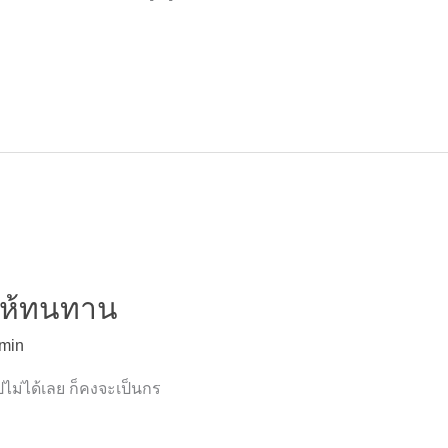
รให้ทนทาน
min
ปไม่ได้เลย ก็คงจะเป็นกร