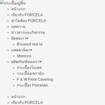
Skip
to
หน้าแรก
content
เกี่ยวกับ PORCELA
ทำไมต้อง PORCELA
บทความ
ข่าวสารและกิจกรรม
ติดต่อเรา
ตัวแทนจำหน่าย
แคตตาล็อก
Morocco
ผลิตภัณฑ์ของเรา
กระเบื้องโมเสค
กระเบื้องเซรามิก
F & W Floor Covering
กระเบื้อง Porcelain
หน้าแรก
เกี่ยวกับ PORCELA