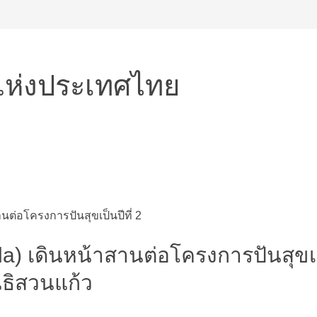
แห่งประเทศไทย
la) เดินหน้าสานต่อโครงการปันสุขเป
ิธิสวนแก้ว