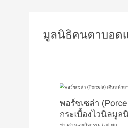
มูลนิธิคนตาบอด
พอร์ซ
เซ
ล่า
พอร์ซเซล่า (Porce
(Porcela)
กระเบื้องไวนิลมูลน
เดิน
หน้า
ข่าวสารและกิจกรรม
/
admin