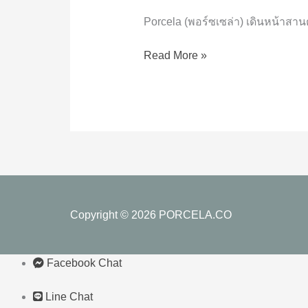
สาน
ต่อ
Porcela (พอร์ซเซล่า) เดินหน้าสานต
โครงการ
ปัน
Read More »
สุข
เป็น
ปี
ที่
2
มอบ
กระเบื้อง
ไว
นิล
Copyright © 2026
PORCELA.CO
มูลนิธิ
สวน
แก้ว
Facebook Chat
Line Chat