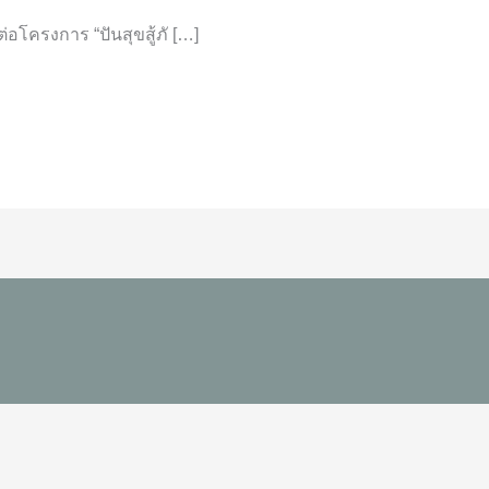
่อโครงการ “ปันสุขสู้ภั […]