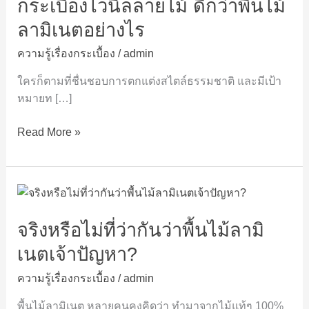
กระเบื้องไวนิลลายไม้ ดีกว่าพื้นไม้
นิล
ลายไม้
ลามิเนตอย่างไร
ดี
กว่า
ความรู้เรื่องกระเบื้อง
/
admin
พื้น
ใครก็ตามที่ชื่นชอบการตกแต่งสไตล์ธรรมชาติ และมีเป้า
ไม้
หมายท […]
ลา
มิ
Read More »
เนต
อย่างไร
จริง
หรือ
จริงหรือไม่ที่ว่ากันว่าพื้นไม้ลามิ
ไม่
ที่
เนตเจ้าปัญหา?
ว่า
กัน
ความรู้เรื่องกระเบื้อง
/
admin
ว่า
พื้นไม้ลามิเนต หลายคนคงคิดว่า ทำมาจากไม้แท้ๆ 100%