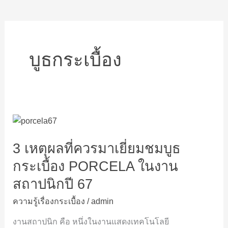
บูธกระเบื้อง
3
เหตุผล
3 เหตุผลที่ควรมาเยี่ยมชมบูธ
ที่
ควร
กระเบื้อง PORCELA ในงาน
มา
สถาปนิกปี 67
เยี่ยม
ชม
ความรู้เรื่องกระเบื้อง
/
admin
บูธ
กระเบื้อง
งานสถาปนิก คือ หนึ่งในงานแสดงเทคโนโลยี