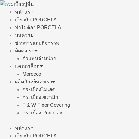
Skip
to
หน้าแรก
content
เกี่ยวกับ PORCELA
ทำไมต้อง PORCELA
บทความ
ข่าวสารและกิจกรรม
ติดต่อเรา
ตัวแทนจำหน่าย
แคตตาล็อก
Morocco
ผลิตภัณฑ์ของเรา
กระเบื้องโมเสค
กระเบื้องเซรามิก
F & W Floor Covering
กระเบื้อง Porcelain
หน้าแรก
เกี่ยวกับ PORCELA