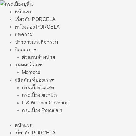
Skip
to
หน้าแรก
content
เกี่ยวกับ PORCELA
ทำไมต้อง PORCELA
บทความ
ข่าวสารและกิจกรรม
ติดต่อเรา
ตัวแทนจำหน่าย
แคตตาล็อก
Morocco
ผลิตภัณฑ์ของเรา
กระเบื้องโมเสค
กระเบื้องเซรามิก
F & W Floor Covering
กระเบื้อง Porcelain
หน้าแรก
เกี่ยวกับ PORCELA