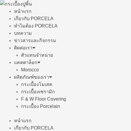
Skip
to
หน้าแรก
content
เกี่ยวกับ PORCELA
ทำไมต้อง PORCELA
บทความ
ข่าวสารและกิจกรรม
ติดต่อเรา
ตัวแทนจำหน่าย
แคตตาล็อก
Morocco
ผลิตภัณฑ์ของเรา
กระเบื้องโมเสค
กระเบื้องเซรามิก
F & W Floor Covering
กระเบื้อง Porcelain
หน้าแรก
เกี่ยวกับ PORCELA