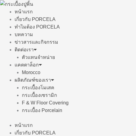
Skip
to
หน้าแรก
content
เกี่ยวกับ PORCELA
ทำไมต้อง PORCELA
บทความ
ข่าวสารและกิจกรรม
ติดต่อเรา
ตัวแทนจำหน่าย
แคตตาล็อก
Morocco
ผลิตภัณฑ์ของเรา
กระเบื้องโมเสค
กระเบื้องเซรามิก
F & W Floor Covering
กระเบื้อง Porcelain
หน้าแรก
เกี่ยวกับ PORCELA