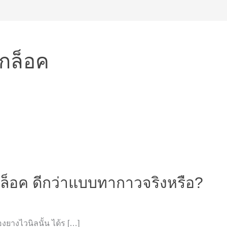
ิกล็อค
กล็อค ดีกว่าแบบทากาวจริงหรือ?
้องยางไวนิลนั้น ได้ร […]