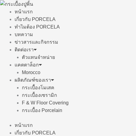
Skip
to
หน้าแรก
content
เกี่ยวกับ PORCELA
ทำไมต้อง PORCELA
บทความ
ข่าวสารและกิจกรรม
ติดต่อเรา
ตัวแทนจำหน่าย
แคตตาล็อก
Morocco
ผลิตภัณฑ์ของเรา
กระเบื้องโมเสค
กระเบื้องเซรามิก
F & W Floor Covering
กระเบื้อง Porcelain
หน้าแรก
เกี่ยวกับ PORCELA