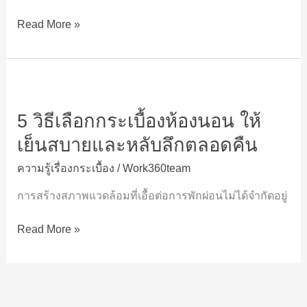
นิยม
Read More »
แบบ
ไหน
ตอบ
โจทย์
5
ที่สุด?
วิธี
5 วิธีเลือกกระเบื้องห้องนอน ให้
เลือก
กระเบื้อง
เย็นสบายและหลับลึกตลอดคืน
ห้อง
ความรู้เรื่องกระเบื้อง
/
Work360team
นอน
ให้
การสร้างสภาพแวดล้อมที่เอื้อต่อการพักผ่อนไม่ได้จำกัดอยู่
เย็น
สบาย
Read More »
และ
หลับ
ลึก
ตลอด
คืน