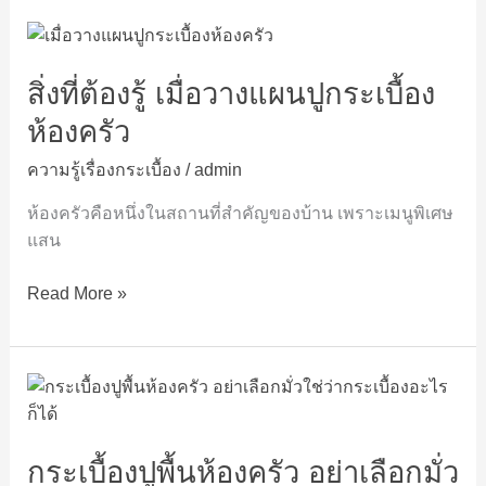
คราบ
สิ่ง
หนัก
ที่
หลัง
สิ่งที่ต้องรู้ เมื่อวางแผนปูกระเบื้อง
ต้อง
งาน
รู้
ห้องครัว
เลี้ยง
เมื่อ
วางแผน
ความรู้เรื่องกระเบื้อง
/
admin
ปู
ห้องครัวคือหนึ่งในสถานที่สำคัญของบ้าน เพราะเมนูพิเศษ
กระเบื้อง
แสน
ห้อง
ครัว
Read More »
กระเบื้อง
ปู
พื้น
กระเบื้องปูพื้นห้องครัว อย่าเลือกมั่ว
ห้อง