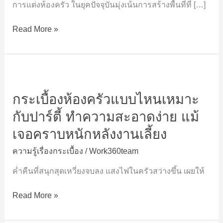
การแต่งห้องครัว ในยุคปัจจุบันมุ่งเน้นการสร้างพื้นที่ที่ […]
ไหน
มา
Read More »
แรง
ต้อง
ดู
อย่างไร
กระเบื้อง
ห้อง
กระเบื้องห้องครัวแบบไหนเหมาะ
ครัว
แบบ
กับปาร์ตี้ ทำความสะอาดง่าย แม้
ไหน
เจอคราบหนักหลังงานเลี้ยง
เหมาะ
กับ
ความรู้เรื่องกระเบื้อง
/
Work360team
ปาร์ตี้
ค่ำคืนที่สนุกสุดเหวี่ยงจบลง แสงไฟในครัวสว่างขึ้น เผยให้
ทำความ
สะอาด
Read More »
ง่าย
แม้
เจอ