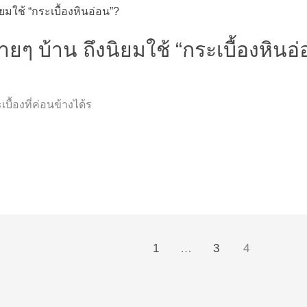
ยๆ บ้าน ถึงนิยมใช้ “กระเบื้องหินอ
บื้องที่ค่อนข้างได้ร
1
…
3
4