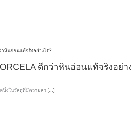
PORCELA ดีกว่าหินอ่อนแท้จริงอย่า
นึ่งในวัสดุที่มีความสว […]