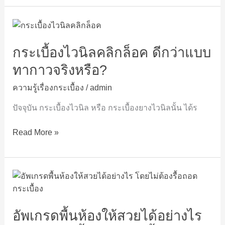
๒๕๖๕
กระเบื้อง
ไว
กระเบื้องไวนิลคลิกล็อค ดีกว่าแบบ
นิล
คลิก
ทากาวจริงหรือ?
ล็อค
ดี
ความรู้เรื่องกระเบื้อง
/
admin
กว่า
ปัจจุบัน กระเบื้องไวนิล หรือ กระเบื้องยางไวนิลนั้น ได้ร
แบบ
ทา
Read More »
กาว
จริง
หรือ?
อัพเกรด
พื้น
ห้อง
อัพเกรดพื้นห้องให้สวยได้อย่างไร
ให้