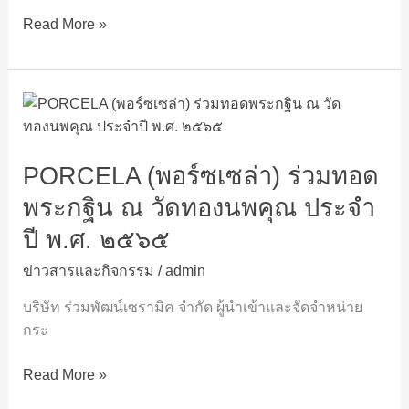
ยาง
Read More »
ไว
นิล
PORCELA
(พอร์ซ
เซ
PORCELA (พอร์ซเซล่า) ร่วมทอด
ล่า)
ร่วม
พระกฐิน ณ วัดทองนพคุณ ประจำ
ทอด
ปี พ.ศ. ๒๕๖๕
พระ
กฐิน
ข่าวสารและกิจกรรม
/
admin
ณ
บริษัท ร่วมพัฒน์เซรามิค จำกัด ผู้นำเข้าและจัดจำหน่าย
วัด
กระ
ทองนพคุณ
ประจำ
Read More »
ปี
พ.ศ.