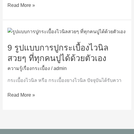
พื้น
Read More »
ออฟฟิศ
สำนักงาน
9
รูป
9 รูปแบบการปูกระเบื้องไวนิล
แบบ
การ
สวยๆ ที่ทุกคนปูได้ด้วยตัวเอง
ปู
กระเบื้อง
ความรู้เรื่องกระเบื้อง
/
admin
ไว
กระเบื้องไวนิล หรือ กระเบื้องยางไวนิล ปัจจุบันได้รับควา
นิล
สวยๆ
Read More »
ที่
ทุก
คน
ปู
ได้