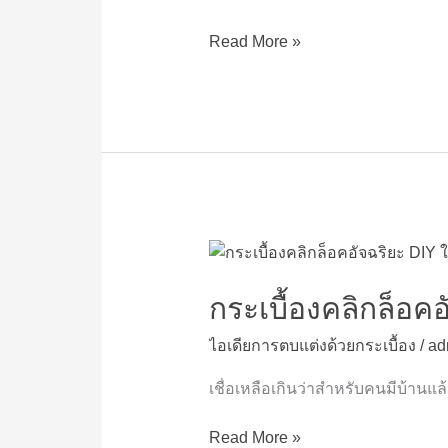
ที่
ฮิต
Read More »
ใช้
มาก
ที่สุด
กระเบื้อง
คลิก
ล็อค
กระเบื้องคลิกล็อคอ
อัจฉริยะ
ไอเดียการตบแต่งด้วยกระเบื้อง
/
ad
DIY
ใครๆ
เชื่อเหลือเกินว่าสำหรับคนมีบ้านแล
ก็
ปู
Read More »