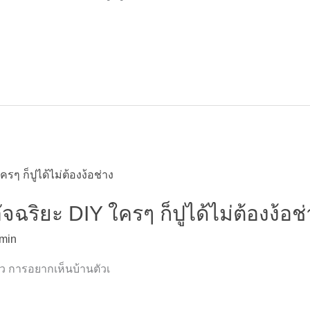
ัจฉริยะ DIY ใครๆ ก็ปูได้ไม่ต้องง้อช
min
้ว การอยากเห็นบ้านตัวเ