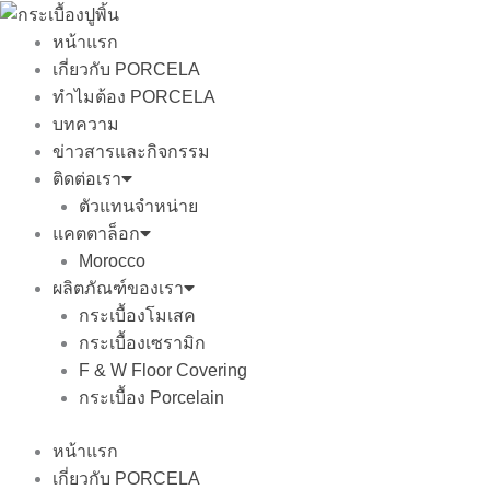
Skip
to
หน้าแรก
content
เกี่ยวกับ PORCELA
ทำไมต้อง PORCELA
บทความ
ข่าวสารและกิจกรรม
ติดต่อเรา
ตัวแทนจำหน่าย
แคตตาล็อก
Morocco
ผลิตภัณฑ์ของเรา
กระเบื้องโมเสค
กระเบื้องเซรามิก
F & W Floor Covering
กระเบื้อง Porcelain
หน้าแรก
เกี่ยวกับ PORCELA