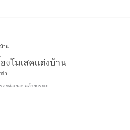
ื้องโมเสคแต่งบ้าน
min
มีรอยต่อเยอะ คล้ายกระเบ