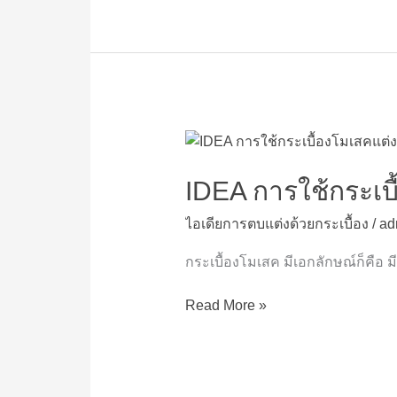
IDEA
การ
ใช้
IDEA การใช้กระเบ
กระเบื้อง
ไอเดียการตบแต่งด้วยกระเบื้อง
/
ad
โม
เสค
กระเบื้องโมเสค มีเอกลักษณ์ก็คือ 
แต่ง
บ้าน
Read More »