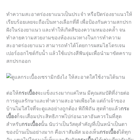
ทำความสะอาดร่องยาแนวเป็นประจำ หรือปิดร่องยาแนวให้
เรียบร้อยเลยจะถือเป็นทางเลือกที่ดี เพื่อป้องกันความสกปรก
ฝังในร่องยาแนว และทำให้เกิดสีของความหมองคล้ำ จน
ทำลายความสวยงามของห้องแนวทางในการทำความ
สะอาดร่องยาแนว สามารถทำได้โดยการผสมไฮโดรเจน
เปอร์ออกไซด์กับน้ำ แล้วใช้แปรงสีฟันจุ่มเพื่อนำมาขัดคราบ
สกปรกออก
ต่อให้
กระเบื้อง
จะแข็งแรงมากแค่ไหน มีคุณสมบัติที่ง่ายต่อ
การดูแลรักษาและทำความสะอาดเพียงใด แต่ถ้าเจ้าของ
บ้านไม่ใส่ใจที่จะดูแลอย่างถูกต้อง พิถีพิถัน สุดท้ายแล้ว
กระ
เบื้อง
ก็จะเสื่อมประสิทธิภาพไปก่อนเวลาอันควรในที่สุด
สำหรับ
กระเบื้อง
นั้น นับว่าเป็นวัสดุสำคัญที่เป็นหน้าเป็นตา
ของบ้านเป็นอย่างมาก คือเราสัมผัส มองเห็น
กระเบื้อง
ได้ทุก
วัน แขกไปใครมาก็เห็นและสัมผัส
กระเบื้อง
ได้เช่นเดียวกันกับ