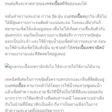
ทบต่อสีและลวดลายของ
กระเบื้อง
ที่ซีดอ่อนลงได้
หมั่นทำความสะอาด กวาด ปัด ฝุ่น บน
กระเบื้อง
ทุกวัน เพื่อไม่
ให้มีฝุ่นคราบเกาะจนติดค้างแน่นสะสม ในขณะเดียวกันก็
พยายามเช็ดให้แห้งอยู่เสมอ เพื่อไม่ให้เกิดความชื้นจับตัวกับ
ฝุ่นสกปรก จนเกิดเป็นคราบเกาะติดฝังลึก การกวาดปัดฝุ่น
ออกเป็นประจำ และใช้ผ้าชุบน้ำอุ่นเช็ดทำความสะอาด ก่อน
จะใช้ผ้าแห้งเช็ดให้แห้งนั้น จะช่วยทำให้
กระเบื้องเซรามิค
มี
ความเงางามและสีสัดสดใสอยู่เสมอ
เทคนิคพิเศษในการขจัดทั้งคราบสกปรกและกลิ่นที่ติดฝังอยู่
บน
กระเบื้อง
สามารถทำได้โดยการใช้น้ำสมสายชูผสมน้ำ
แล้วเช็ดทำความสะอาด ซึ่งวิธีนี้ถือเป็นวิธีที่ดีและปลอดภัย
มากกว่าการใช้ผงซักล้างที่ผสมสารเคมี โดยเฉพาะอย่างยิ่ง
กับในบ้านที่มีสมาชิกเป็นเด็ก ถือว่าเป็นทางเลือกในการ
ทำความสะอาดที่ปลอดภัยมากกว่า