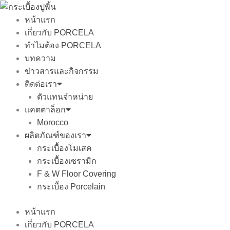
Skip
to
หน้าแรก
content
เกี่ยวกับ PORCELA
ทำไมต้อง PORCELA
บทความ
ข่าวสารและกิจกรรม
ติดต่อเรา
ตัวแทนจำหน่าย
แคตตาล็อก
Morocco
ผลิตภัณฑ์ของเรา
กระเบื้องโมเสค
กระเบื้องเซรามิก
F & W Floor Covering
กระเบื้อง Porcelain
หน้าแรก
เกี่ยวกับ PORCELA