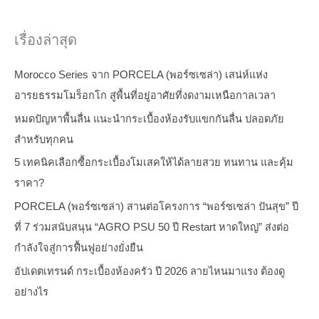
เรื่องล่าสุด
Morocco Series จาก PORCELA (พอร์ซเซล่า) เสน่ห์แห่ง
อารยธรรมโมร็อกโก สู่พื้นที่อยู่อาศัยที่งดงามเหนือกาลเวลา
หมดปัญหาพื้นลื่น แนะนำกระเบื้องห้องรับแขกกันลื่น ปลอดภัย
สำหรับทุกคน
5 เทคนิคเลือกซื้อกระเบื้องโมเสคให้ได้ลายสวย ทนทาน และคุ้ม
ราคา?
PORCELA (พอร์ซเซล่า) สานต่อโครงการ “พอร์ซเซล่า ปันสุข” ปี
ที่ 7 ร่วมสนับสนุน “AGRO PSU 50 ปี Restart หาดใหญ่” ส่งต่อ
กำลังใจสู่การฟื้นฟูอย่างยั่งยืน
อัปเดตเทรนด์ กระเบื้องห้องครัว ปี 2026 ลายไหนมาแรง ต้องดู
อย่างไร